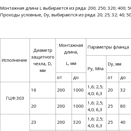
Монтажная длина L выбирается из ряда: 200; 250; 320; 400; 5
Проходы условные, Dу, выбираются из ряда: 20; 25; 32; 40; 50;
Монтажная
Параметры фланца
Диаметр
длина,
защитного
Исполнение
L, мм
чехла, D,
Dу, мм
Ру, Мпа
мм
от
до
от
до
1,6; 2,5;
16
200
1000
20
32
4,0; 6,3
ГЦФ.303
1,6; 2,5;
20
200
1000
25
80
4,0; 6,3
1,6; 2,5;
23
200
320
25
40
4,0; 6,3