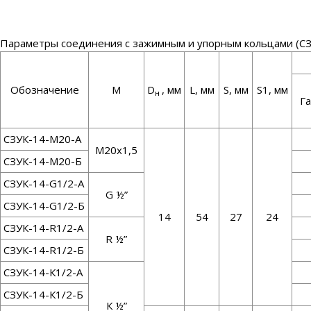
Параметры соединения с зажимным и упорным кольцами (СЗ
Обозначение
М
D
, мм
L, мм
S, мм
S1, мм
н
Г
СЗУК-14-М20-А
М20х1,5
СЗУК-14-М20-Б
СЗУК-14-G1/2-А
G ½”
СЗУК-14-G1/2-Б
14
54
27
24
СЗУК-14-R1/2-А
R ½”
СЗУК-14-R1/2-Б
СЗУК-14-К1/2-А
СЗУК-14-К1/2-Б
К ½”