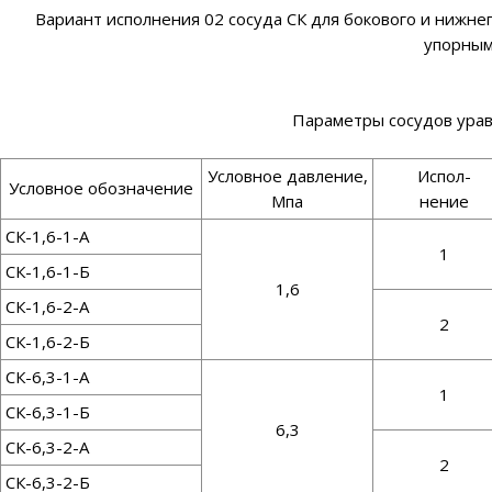
Вариант исполнения 02 сосуда СК для бокового и нижне
упорным
Параметры сосудов ура
Условное давление,
Испол-
Условное обозначение
Мпа
нение
СК-1,6-1-А
1
СК-1,6-1-Б
1,6
СК-1,6-2-А
2
СК-1,6-2-Б
СК-6,3-1-А
1
СК-6,3-1-Б
6,3
СК-6,3-2-А
2
СК-6,3-2-Б