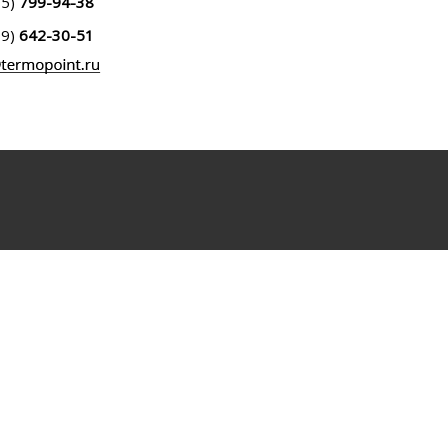
95)
799-94-38
99)
642-30-51