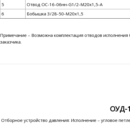
5
Отвод ОС-16-06нн-G1/2-М20х1,5-А
6
Бобышка 3/28-50-М20х1,5
Примечание – Возможна комплектация отводов исполнения 06
заказчика.
ОУД-1
Отборное устройство давления: Исполнение – угловое петл