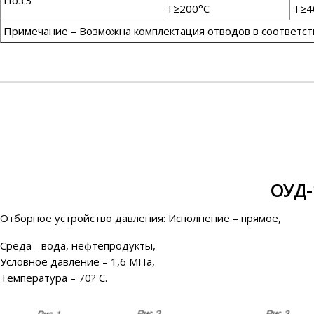
Поз.3
Т≥200°С
Т≥4
Примечание – Возможна комплектация отводов в соответстви
ОУД-
Отборное устройство давления: Исполнение – прямое,
Среда - вода, нефтепродукты,
Условное давление – 1,6 МПа,
Температура – 70? С.