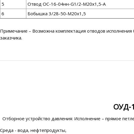
5
Отвод ОС-16-04нн-G1/2-М20х1,5-А
6
Бобышка 3/28-50-М20х1,5
Примечание – Возможна комплектация отводов исполнения 04
заказчика.
ОУД-1
Отборное устройство давления: Исполнение – прямое петл
Среда - вода, нефтепродукты,