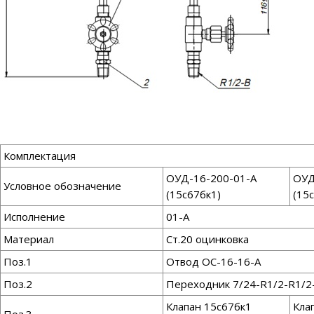
Комплектация
ОУД-16-200-01-А
ОУД
Условное обозначение
(15с67бк1)
(15
Исполнение
01-А
Материал
Ст.20 оцинковка
Поз.1
Отвод ОС-16-16-А
Поз.2
Переходник 7/24-R1/2-R1/2
Клапан 15с67бк1
Кла