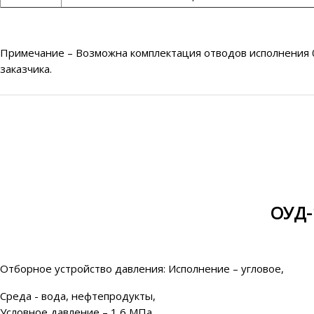
Примечание – Возможна комплектация отводов исполнения 02
заказчика.
ОУД-
Отборное устройство давления: Исполнение – угловое,
Среда - вода, нефтепродукты,
Условное давление – 1,6 МПа,