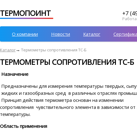
ТЕРМОПОИНТ
+7 (4
Работае
О компании
Новости
Каталог
Сертифик
→
Каталог
Термометры сопротивления ТС-Б
ТЕРМОМЕТРЫ СОПРОТИВЛЕНИЯ ТС-Б
Назначе
Предназначены для измерения темпер
жидких и газообразных сред в различных отраслях промыш
Принцип действия термометра основан на изменении
сопротивления чувствительного элемента в зависимости от
температуры.
Область примене