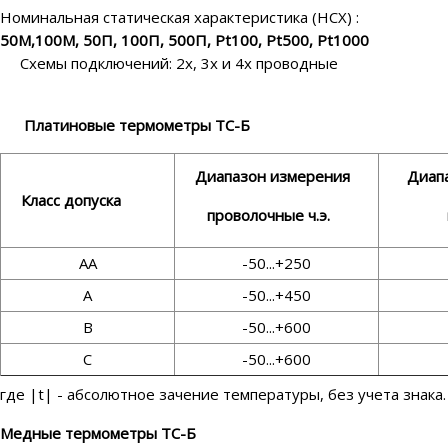
Номинальная статическа
50М,100М, 50П, 100П, 500П, Pt100, Pt500, Pt1000
Схемы подключений: 2х, 3х и 4х проводные
Платиновые термометры ТС-Б
Диапазон измерения
Диапаз
Класс допуска
проволочные ч.э.
плено
АА
-50...+250
А
-50...+450
В
-50...+600
С
-50...+600
где |t| - абсолютное зачение температуры, без учета знака.
Медные термометры ТС-Б